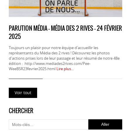
PARUTION MÉDIA - MÉDIA DES 2 RIVES - 24 FÉVRIER
2025
Toujours un plaisir pour notre équipe d'accueillir les
représentants du Média des 2 rives ! Découvrez les photos
d'actions prises lors de leur passage et leur résumé de notre 48e
édition : http://www.mediades2rives.com/Pee-
WeeBSR23fevrier2025.html
Lire plus...
Voir tout
CHERCHER